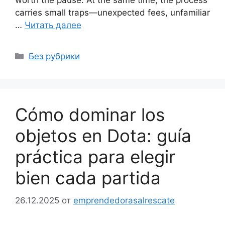
worth the pause. At the same time, the process
carries small traps—unexpected fees, unfamiliar
…
Читать далее
Рубрики
Без рубрики
Cómo dominar los
objetos en Dota: guía
práctica para elegir
bien cada partida
26.12.2025
от
emprendedorasalrescate