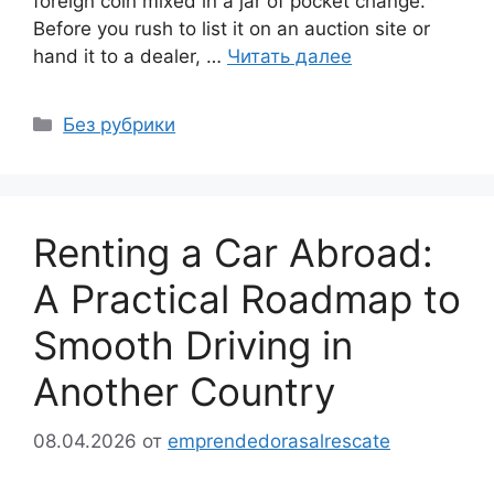
foreign coin mixed in a jar of pocket change.
Before you rush to list it on an auction site or
hand it to a dealer, …
Читать далее
Рубрики
Без рубрики
Renting a Car Abroad:
A Practical Roadmap to
Smooth Driving in
Another Country
08.04.2026
от
emprendedorasalrescate