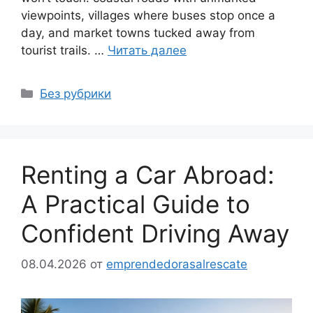
viewpoints, villages where buses stop once a
day, and market towns tucked away from
tourist trails. …
Читать далее
Рубрики
Без рубрики
Renting a Car Abroad:
A Practical Guide to
Confident Driving Away
08.04.2026
от
emprendedorasalrescate