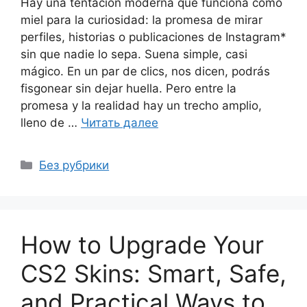
Hay una tentación moderna que funciona como
miel para la curiosidad: la promesa de mirar
perfiles, historias o publicaciones de Instagram*
sin que nadie lo sepa. Suena simple, casi
mágico. En un par de clics, nos dicen, podrás
fisgonear sin dejar huella. Pero entre la
promesa y la realidad hay un trecho amplio,
lleno de …
Читать далее
Рубрики
Без рубрики
How to Upgrade Your
CS2 Skins: Smart, Safe,
and Practical Ways to