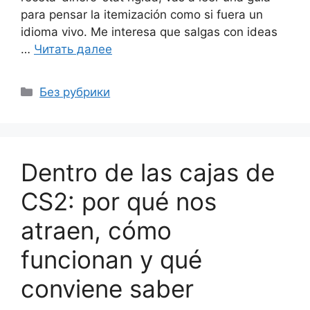
para pensar la itemización como si fuera un
idioma vivo. Me interesa que salgas con ideas
…
Читать далее
Рубрики
Без рубрики
Dentro de las cajas de
CS2: por qué nos
atraen, cómo
funcionan y qué
conviene saber