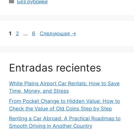
Рубрики
Без рубрики
Страница
Страница
Страница
1
2
…
6
Следующая
→
Entradas recientes
White Plains Airport Car Rentals: How to Save
Time, Money, and Stress
From Pocket Change to Hidden Value: How to
Check the Value of Old Coins Step by Step
Renting a Car Abroad: A Practical Roadmap to
Smooth Driving in Another Country