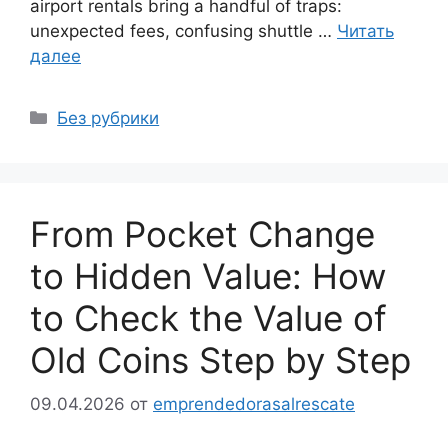
airport rentals bring a handful of traps:
unexpected fees, confusing shuttle …
Читать
далее
Рубрики
Без рубрики
From Pocket Change
to Hidden Value: How
to Check the Value of
Old Coins Step by Step
09.04.2026
от
emprendedorasalrescate