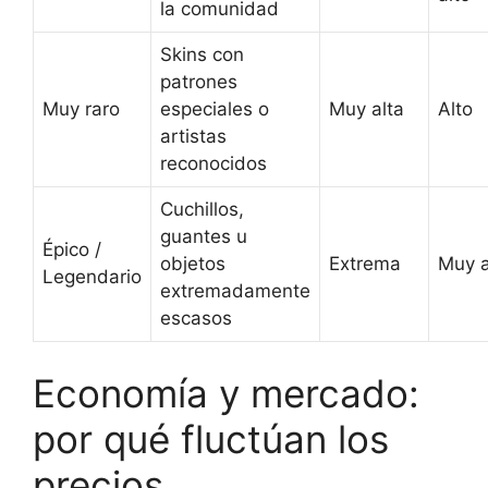
la comunidad
Skins con
patrones
Muy raro
especiales o
Muy alta
Alto
artistas
reconocidos
Cuchillos,
guantes u
Épico /
objetos
Extrema
Muy a
Legendario
extremadamente
escasos
Economía y mercado:
por qué fluctúan los
precios