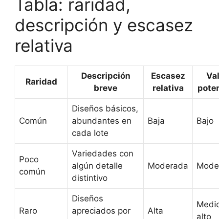
Tabla: raridad,
descripción y escasez
relativa
Descripción
Escasez
Val
Raridad
breve
relativa
poten
Diseños básicos,
Común
abundantes en
Baja
Bajo
cada lote
Variedades con
Poco
algún detalle
Moderada
Mode
común
distintivo
Diseños
Medi
Raro
apreciados por
Alta
alto