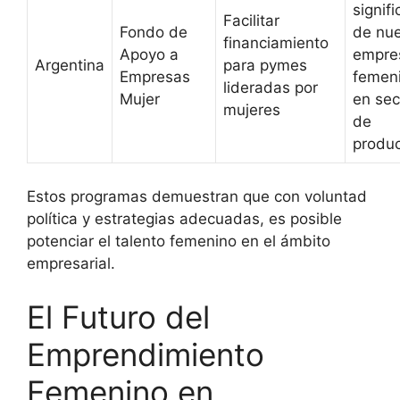
signifi
Facilitar
Fondo de
de nu
financiamiento
Apoyo a
empre
Argentina
para pymes
Empresas
femen
lideradas por
Mujer
en sec
mujeres
de
produ
Estos programas demuestran que con voluntad
política y estrategias adecuadas, es posible
potenciar el talento femenino en el ámbito
empresarial.
El Futuro del
Emprendimiento
Femenino en