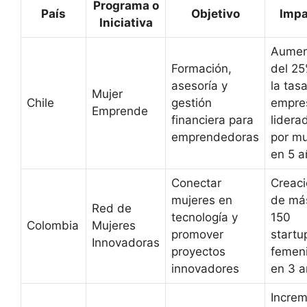
Programa o
País
Objetivo
Impa
Iniciativa
Aumen
Formación,
del 2
asesoría y
la tas
Mujer
Chile
gestión
empre
Emprende
financiera para
lidera
emprendedoras
por mu
en 5 a
Conectar
Creac
mujeres en
de má
Red de
tecnología y
150
Colombia
Mujeres
promover
startu
Innovadoras
proyectos
femen
innovadores
en 3 
Incre