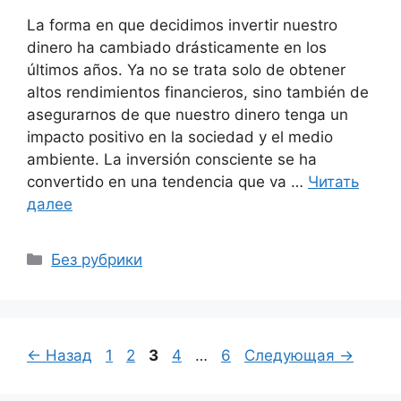
La forma en que decidimos invertir nuestro
dinero ha cambiado drásticamente en los
últimos años. Ya no se trata solo de obtener
altos rendimientos financieros, sino también de
asegurarnos de que nuestro dinero tenga un
impacto positivo en la sociedad y el medio
ambiente. La inversión consciente se ha
convertido en una tendencia que va …
Читать
далее
Рубрики
Без рубрики
Страница
Страница
Страница
Страница
Страница
←
Назад
1
2
3
4
…
6
Следующая
→